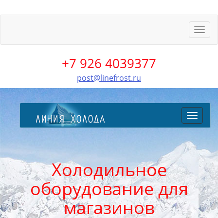
Пере
меню
+7 926 4039377
post@linefrost.ru
Перекл
меню
Холодильное
оборудование для
магазинов