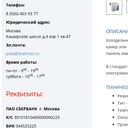
Телефон:
8 (926) 403 93 77
Юридический адрес:
Москва
ОПИСАН
Каширское шоссе д.4 кор.1 кв.47
Холодильны
Эл.почта:
камер или 
панель им
post@linefrost.ru
Время работы:
В стандар
00
00
пн-пт - 9
- 19
электромо
00
00
суббота - 10
- 17
ТЕХНИЧЕС
Реквизиты:
Режи
Тип 
ПАО СБЕРБАНК г. Москва
Темпе
К/С
30101810400000000225
Охлаж
Произ
БИК
044525225