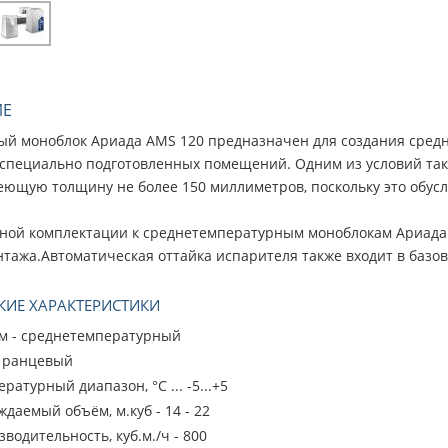
ИЕ
й моноблок Ариада AMS 120 предназначен для создания средне
специально подготовленных помещений. Одним из условий тако
еющую толщину не более 150 миллиметров, поскольку это обус
тной комплектации к среднетемпературным моноблокам Ариада
нтажа.Автоматическая оттайка испарителя также входит в баз
КИЕ ХАРАКТЕРИСТИКИ
м - среднетемпературный
- ранцевый
ратурный диапазон, °С ... -5...+5
даемый объём, м.куб - 14 - 22
водительность, куб.м./ч - 800