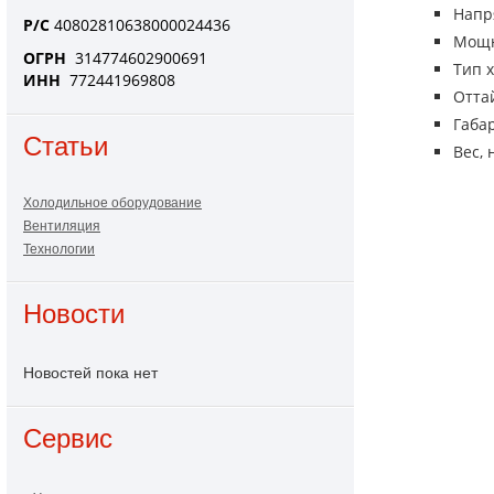
Напр
Р/С
40802810638000024436
Мощно
ОГРН
314774602900691
Тип х
ИНН
772441969808
Отта
Габа
Статьи
Вес, 
Холодильное оборудование
Вентиляция
Технологии
Новости
Новостей пока нет
Сервис