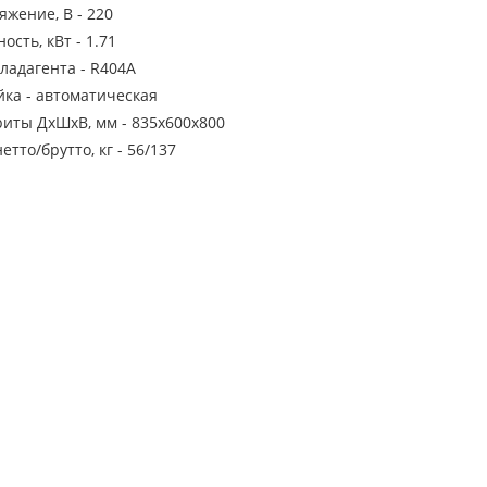
яжение, В - 220
сть, кВт - 1.71
ладагента - R404A
йка - автоматическая
риты ДхШхВ, мм - 835х600х800
нетто/брутто, кг - 56/137