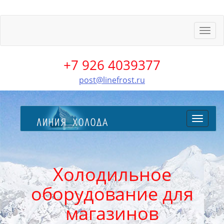
Пере
меню
+7 926 4039377
post@linefrost.ru
Перекл
меню
Холодильное
оборудование для
магазинов