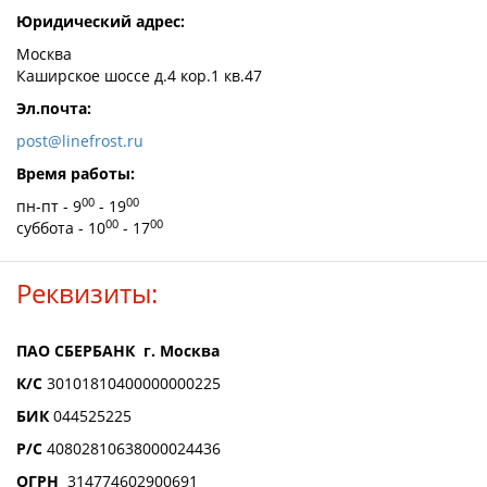
Юридический адрес:
Москва
Каширское шоссе д.4 кор.1 кв.47
Эл.почта:
post@linefrost.ru
Время работы:
00
00
пн-пт - 9
- 19
00
00
суббота - 10
- 17
Реквизиты:
ПАО СБЕРБАНК г. Москва
К/С
30101810400000000225
БИК
044525225
Р/С
40802810638000024436
ОГРН
314774602900691