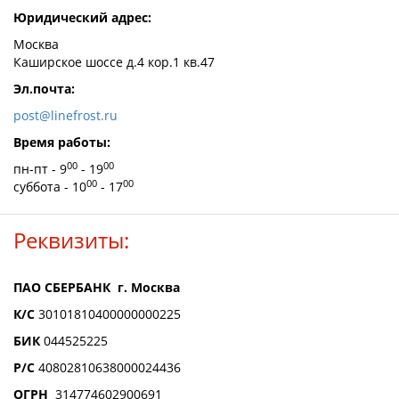
Юридический адрес:
Москва
Каширское шоссе д.4 кор.1 кв.47
Эл.почта:
post@linefrost.ru
Время работы:
00
00
пн-пт - 9
- 19
00
00
суббота - 10
- 17
Реквизиты:
ПАО СБЕРБАНК г. Москва
К/С
30101810400000000225
БИК
044525225
Р/С
40802810638000024436
ОГРН
314774602900691