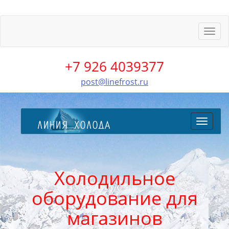
Пере
меню
+7 926 4039377
post@linefrost.ru
Перекл
меню
Холодильное
оборудование для
магазинов