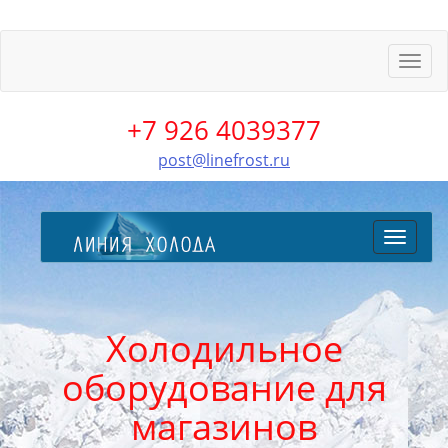
Пере
меню
+7 926 4039377
post@linefrost.ru
Перекл
меню
Холодильное
оборудование для
магазинов