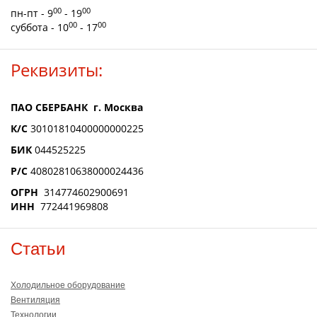
00
00
пн-пт - 9
- 19
00
00
суббота - 10
- 17
Реквизиты:
ПАО СБЕРБАНК г. Москва
К/С
30101810400000000225
БИК
044525225
Р/С
40802810638000024436
ОГРН
314774602900691
ИНН
772441969808
Статьи
Холодильное оборудование
Вентиляция
Технологии