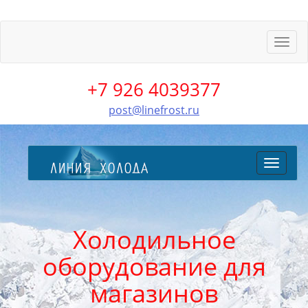
Пере
меню
+7 926 4039377
post@linefrost.ru
Перекл
меню
Холодильное
оборудование для
магазинов