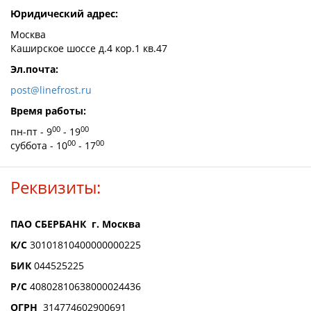
Юридический адрес:
Москва
Каширское шоссе д.4 кор.1 кв.47
Эл.почта:
post@linefrost.ru
Время работы:
00
00
пн-пт - 9
- 19
00
00
суббота - 10
- 17
Реквизиты:
ПАО СБЕРБАНК г. Москва
К/С
30101810400000000225
БИК
044525225
Р/С
40802810638000024436
ОГРН
314774602900691